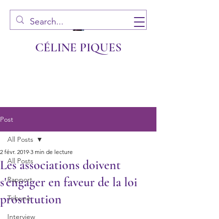
CÉLINE PIQUES
Post
All Posts
2 févr. 2019
3 min de lecture
All Posts
Les associations doivent
s'engager en faveur de la loi
Rapport
prostitution
Tribune
Interview