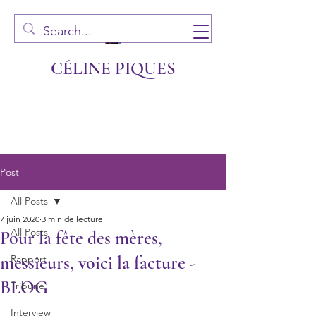
CÉLINE PIQUES
Post
All Posts
7 juin 2020
3 min de lecture
All Posts
Pour la fête des mères,
messieurs, voici la facture -
Rapport
BLOG
Tribune
Interview