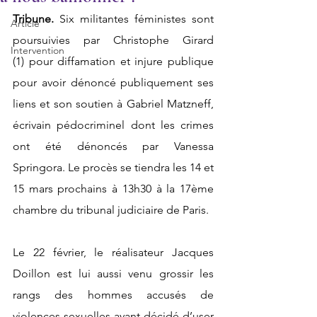
Tribune.
 Six militantes féministes sont 
Article
poursuivies par Christophe Girard 
Intervention
(1) pour diffamation et injure publique 
pour avoir dénoncé publiquement ses 
liens et son soutien à Gabriel Matzneff, 
écrivain pédocriminel dont les crimes 
ont été dénoncés par Vanessa 
Springora. Le procès se tiendra les 14 et 
15 mars prochains à 13h30 à la 17ème 
chambre du tribunal judiciaire de Paris. 
Le 22 février, le réalisateur Jacques 
Doillon est lui aussi venu grossir les 
rangs des hommes accusés de 
violences sexuelles ayant décidé d’user 