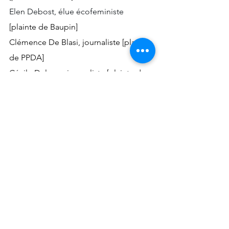
Elen Debost, élue écofeministe 
[plainte de Baupin]
Clémence De Blasi, journaliste [plainte 
de PPDA]
Cécile Delarue, journaliste [plainte de 
PPDA]
Hélène Devynck, autrice [plainte de 
PPDA]
Justine Ducharne, directrice de 
communication [plainte de PPDA]
Stéphanie Khayat, journaliste [plainte 
de PPDA]
Annie Lahmer, élue écologiste [plainte 
de Baupin]
Sandra Muller, directrice de publication 