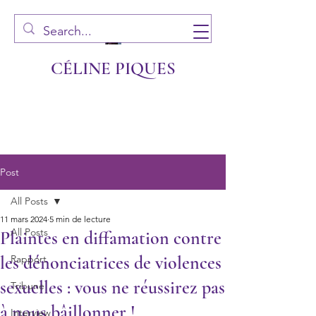
CÉLINE PIQUES
Post
All Posts
11 mars 2024
5 min de lecture
All Posts
Plaintes en diffamation contre
les dénonciatrices de violences
Rapport
sexuelles : vous ne réussirez pas
Tribune
à nous bâillonner !
Interview