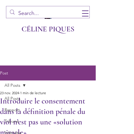
CÉLINE PIQUES
Post
All Posts
23 nov. 2024
1 min de lecture
All Posts
Introduire le consentement
dans la définition pénale du
Rapport
viol n’est pas une «solution
Tribune
miracle»
Interview